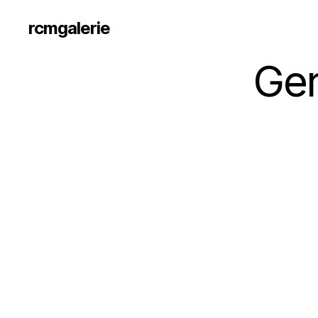
rcmgalerie
Ger